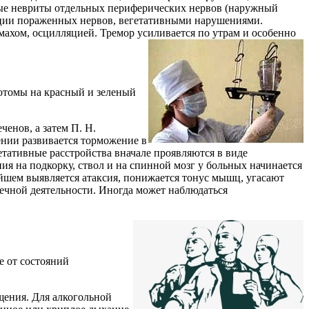
ные невриты отдельных периферических нервов (наружный
рвации пораженных нервов, вегетативными нарушениями.
махом, осцилляцией. Тремор усиливается по утрам и особенно
отомы на красный и зеленый
енов, а затем П. Н.
ении развивается торможение в
етативные расстройства вначале проявляются в виде
я на подкорку, ствол и на спинной мозг у больных начинается
ейшем выявляется атаксия, понижается тонус мышц, угасают
дечной деятельности. Иногда может наблюдаться
е от состояний
щения. Для алкогольной