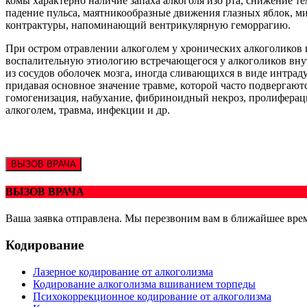
комы характерно наличие запаха алкоголя изо рта, снижение т
падение пульса, маятникообразные движения глазных яблок, ми
контрактуры, напоминающий вентрикулярную геморрагию.
При остром отравлении алкоголем у хронических алкоголиков
воспалительную этиологию встречающегося у алкоголиков вну
из сосудов оболочек мозга, иногда сливающихся в виде интрад
придавая основное значение травме, которой часто подвергают
гомогенизация, набухание, фибриноидный некроз, пролифераци
алкоголем, травма, инфекции и др.
ВЫЗОВ ВРАЧА
ВЫЗОВ ВРАЧА
Ваша заявка отправлена. Мы перезвоним вам в ближайшее вре
Кодирование
Лазерное кодирование от алкоголизма
Кодирование алкоголизма вшиванием торпеды
Психокоррекционное кодирование от алкоголизма