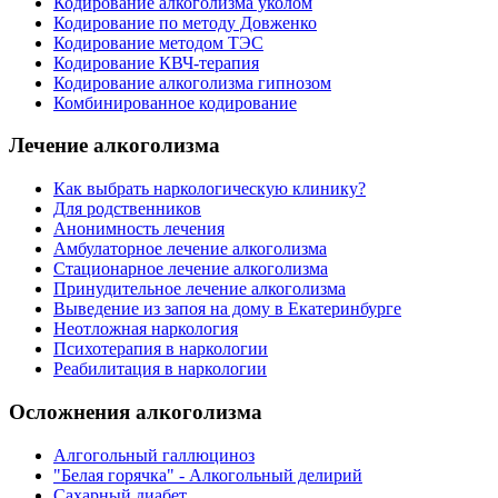
Кодирование алкоголизма уколом
Кодирование по методу Довженко
Кодирование методом ТЭС
Кодирование КВЧ-терапия
Кодирование алкоголизма гипнозом
Комбинированное кодирование
Лечение алкоголизма
Как выбрать наркологическую клинику?
Для родственников
Анонимность лечения
Амбулаторное лечение алкоголизма
Стационарное лечение алкоголизма
Принудительное лечение алкоголизма
Выведение из запоя на дому в Екатеринбурге
Неотложная наркология
Психотерапия в наркологии
Реабилитация в наркологии
Осложнения алкоголизма
Алгогольный галлюциноз
"Белая горячка" - Алкогольный делирий
Сахарный диабет