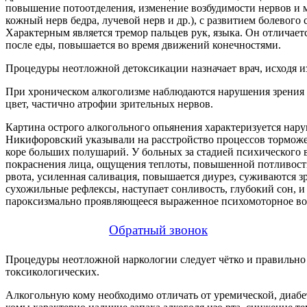
повышение потоотделения, изменение возбудимости нервов и
кожный нерв бедра, лучевой нерв и др.), с развитием болевог
Характерным является тремор пальцев рук, языка. Он отличает
после еды, повышается во время движений конечностями.
Процедуры неотложной детоксикации назначает врач, исходя и
При хроническом алкоголизме наблюдаются нарушения зрения 
цвет, частично атрофии зрительных нервов.
Картина острого алкогольного опьянения характеризуется нару
Никифоровский указывали на расстройство процессов торможе
коре больших полушарий. У больных за стадией психического в
покраснения лица, ощущения теплоты, повышенной потливости,
рвота, усиленная саливация, повышается диурез, суживаются з
сухожильные рефлексы, наступает сонливость, глубокий сон, и
пароксизмально проявляющееся выраженное психомоторное во
Обратный звонок
Процедуры неотложной наркологии следует чётко и правильно 
токсикологических.
Алкогольную кому необходимо отличать от уремической, диабе