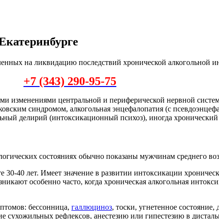
 Екатеринбурге
вленных на ликвидацию последствий хронической алкогольной 
+7 (343) 290-95-75
ми изменениями центральной и периферической нервной систем
саковским синдромом, алкогольная энцефалопатия (с псевдоэнце
льный делирий (интоксикационный психоз), иногда хронический
огических состояниях обычно показаны мужчинам среднего воз
е 30-40 лет. Имеет значение в развитии интоксикации хроническ
никают особенно часто, когда хроническая алкогольная интокси
мптомов: бессонница,
галлюциноз
, тоски, угнетенное состояние,
е сухожильных рефлексов, анестезию или гипестезию в дисталь