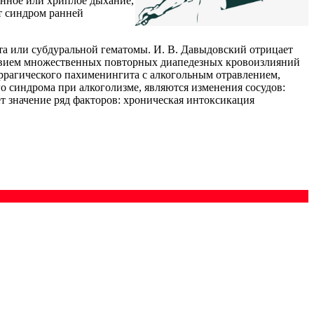
енное или хриплое дыхание,
ет синдром ранней
та или субдуральной гематомы. И. В. Давыдовский отрицает
ствием множественных повторных диапедезных кровоизлияний
моррагического пахименингита с алкогольным отравлением,
о синдрома при алкоголизме, являются изменения сосудов:
т значение ряд факторов: хроническая интоксикация