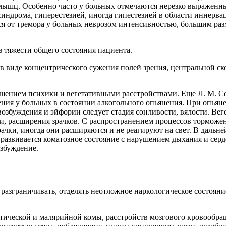
 мышц. Особенно часто у больных отмечаются нерезко выражен
о синдрома, гиперестезией, иногда гипестезией в области инне
ся от тремора у больных неврозом интенсивностью, большим раз
з тяжести общего состояния пациента.
в виде концентрического сужения полей зрения, центральной ск
шением психики и вегетативными расстройствами. Еще Л. М. Сеч
ния у больных в состоянии алкогольного опьянения. При опьян
озбуждения и эйфории следует стадия сонливости, вялости. Вег
 расширения зрачков. С распространением процессов торможени
рачки, иногда они расширяются и не реагируют на свет. В дальн
 развивается коматозное состояние с нарушением дыхания и сер
збуждение.
разграничивать, отделять неотложное наркологическое состояни
тической и малярийной комы, расстройств мозгового кровообра