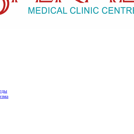
педы
изма