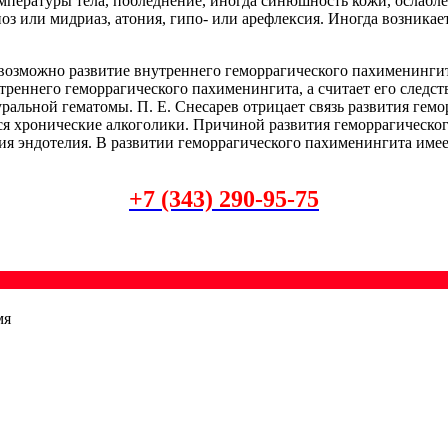
емпературы тела, побледнение, иногда синюшность кожи, ослабл
оз или мидриаз, атония, гипо- или арефлексия. Иногда возника
 возможно развитие внутреннего геморрагического пахименинги
треннего геморрагического пахименингита, а считает его след
уральной гематомы. П. Е. Снесарев отрицает связь развития ге
ся хронические алкоголики. Причиной развития геморрагическог
я эндотелия. В развитии геморрагического пахименингита имее
+7 (343) 290-95-75
мя