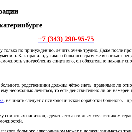
ивации
Екатеринбурге
+7 (343) 290-95-75
у только по принуждению, лечить очень трудно. Даже после про
зумению. Как правило, у такого больного сразу же возникает рец
озможность употребления спиртного, он обязательно находит сп
 больного, родственники должны чётко знать, правильно ли отно
 ему необходимо лечиться, то есть действительно ли он намерен 
ма
, начинать следует с психологической обработки больного, - п
у спиртных напитков, сделать его активным соучастником тера
зможностей.
зглядов больного алкоголизмом может и должен заниматься толь