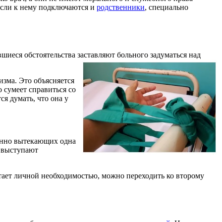
 если к нему подключаются и
родственники
, специально
вшиеся обстоятельства заставляют больного задуматься над
изма. Это объясняется
о сумеет справиться со
я думать, что она у
енно вытекающих одна
у выступают
итает личной необходимостью, можно переходить ко второму