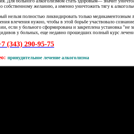
. Для больного алкоголизмом стать здоровым— значит уничтожи
 по собственному желанию, а именно уничтожить тягу к алкогол
рый нельзя полностью ликвидировать только медикаментозным 
ения влечения нужно, чтобы в этой борьбе участвовало сознание
и, если у больного сформирована и закреплена установка "не х
цидивов у больных, еще недавно прошедших полный курс лечени
+7 (343) 290-95-75
о:
принудительное лечение алкоголизма