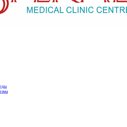
педы
изма