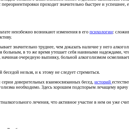
сс переориентировки проходит значительно быстрее и успешнее,
ультате неизбежно возникают изменения в его
психологии
: сложи
ктиву.
ывает значительно труднее, чем доказать наличие у него алкогол
бя больным, в то же время утешает себя наивными надеждами, чт
 начиная очередную выпивку, больной алкоголизмом осмеливаетс
беседой нельзя, и к этому не следует стремиться.
й серии доверительных взаимосвязанных бесед,
историй
естеств
оголизма необходимо. Здесь хорошим подспорьем лечащему врач
тиалкогольного лечения, что активное участие в нем он уже сч