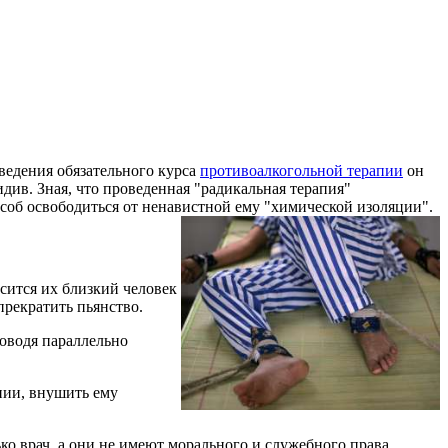
ведения обязательного курса
противоалкогольной терапии
он
идив. Зная, что проведенная "радикальная терапия"
особ освободиться от ненавистной ему "химической изоляции".
сится их близкий человек
прекратить пьянство.
роводя параллельно
пии, внушить ему
ко врач, а они не имеют морального и служебного права