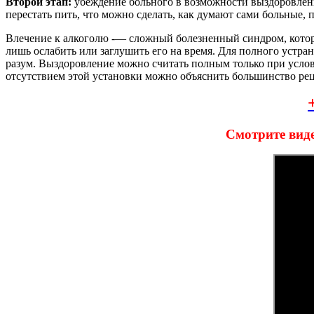
Второй этап:
убеждение больного в возможности выздоровления
перестать пить, что можно сделать, как думают сами больные,
Влечение к алкоголю -— сложный болезненный синдром, кото
лишь ослабить или заглушить его на время. Для полного устран
разум. Выздоровление можно считать полным только при услови
отсутствием этой установки можно объяснить большинство ре
Смотрите виде