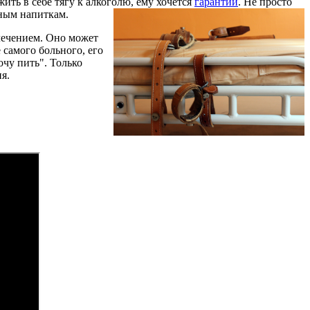
ть в себе тягу к алкоголю, ему хочется
гарантий
. Не просто
ьным напиткам.
лечением. Оно может
 самого больного, его
очу пить". Только
я.